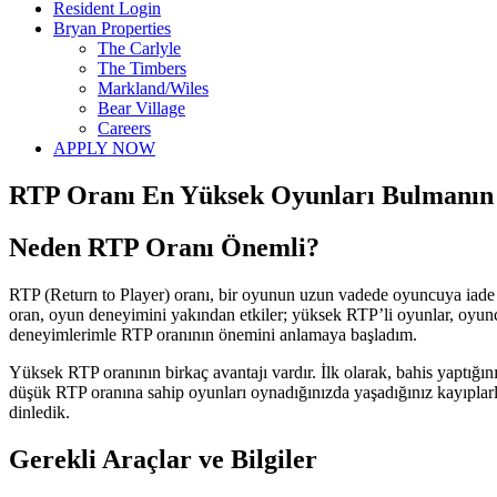
Resident Login
Bryan Properties
The Carlyle
The Timbers
Markland/Wiles
Bear Village
Careers
APPLY NOW
RTP Oranı En Yüksek Oyunları Bulmanın
Neden RTP Oranı Önemli?
RTP (Return to Player) oranı, bir oyunun uzun vadede oyuncuya iade e
oran, oyun deneyimini yakından etkiler; yüksek RTP’li oyunlar, oyun
deneyimlerimle RTP oranının önemini anlamaya başladım.
Yüksek RTP oranının birkaç avantajı vardır. İlk olarak, bahis yaptığı
düşük RTP oranına sahip oyunları oynadığınızda yaşadığınız kayıplar
dinledik.
Gerekli Araçlar ve Bilgiler