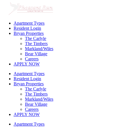
Skip
to
content
Apartment Types
Resident Login
Bryan Properties
The Carlyle
The Timbers
Markland/Wiles
Bear Village
Careers
APPLY NOW
Apartment Types
Resident Login
Bryan Properties
The Carlyle
The Timbers
Markland/Wiles
Bear Village
Careers
APPLY NOW
Apartment Types