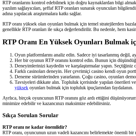
RTP oranlarını kontrol edebilmek için doğru kaynaklardan bilgi almak 
yazılım sağlayıcıları, şeffaf RTP oranları sunarak oyuncuları bilgilend
adına yapılacak araştırmalara katkı sağlar.
RTP oranı yüksek olan oyunları bulmak için temel stratejilerden bazıla
genellikle RTP oranları ile sıkça değerlendirilir. Bu nedenle, hem kasi
RTP Oranı En Yüksek Oyunları Bulmak iç
Oyun platformlarını analiz edin. Sadece iyi tasarlanmış değil,
Her bir oyunun RTP oranını kontrol edin. Bunun için düşündüğü
Deneyimlerinizi kaydedin ve karşılaştırmalar yapın. Seçtiğiniz o
Farklı casinoları deneyin. Her çevrimiçi casino kendi oyun portfö
Deneme sürümlerinden yararlanın. Çoğu casino, oyunları demo 
Tavsiyeleri dikkate alın. Topluluk içerisinde yapılan önerileri ve
yüksek
oyunları bulmak için topluluk ipuçlarından faydalanın.
Ayrlıca, birçok oyuncunun RTP oranını göz ardı ettiğini düşünüyorum,
minimize edebilir ve kazancınızı maksimize edebilirsiniz.
Sıkça Sorulan Sorular
RTP oranı ne kadar önemlidir?
RTP oranı, oyuncunun uzun vadeli kazancını belirlemekte önemli bir r