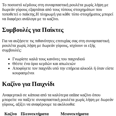
Το ποσοστό κέρδους στη συναρπαστική ρουλέτα χωρίς λήψη με
δωρεάν γύρους εξαρτάται από τους τύπους στοιχημάτων που
τοποθετεί ο παίκτης.Η πληρωμή για κάθε τύπο στοιχήματος μπορεί
να διαφέρει ανάλογα με το καζίνο.
Συμβουλές για Παίκτες
Για να αυξήσετε τις πιθανότητες επιτυχίας σας στη συναρπαστική
ρουλέτα χωρίς λήψη με δωρεάν γύρους, ισχύουν οι εξής
συμβουλές:
Γνωρίστε καλά τους κανόνες του παιχνιδιού
Θέστε ένα όριο κερδών και απωλειών
Αποφύγετε τον παιχνίδι υπό την επήρεια αλκοόλ ή όταν είστε
κουρασμένοι
Καζίνο για Παιχνίδι
Αναφερτικά σε κάποια από τα καλύτερα online καζίνο όπου
μπορείτε να παίξετε συναρπαστική ρουλέτα χωρίς λήψη με δωρεάν
γύρους, αξίζει να αναφέρουμε τα ακόλουθα:
Καζίνο
Πλεονεκτήματα
Μειονεκτήματα